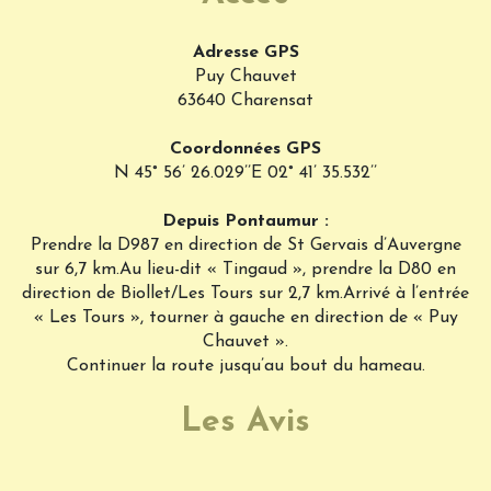
Adresse GPS
Puy Chauvet
63640 Charensat
Coordonnées GPS
N 45° 56’ 26.029’’E 02° 41’ 35.532’’
Depuis Pontaumur :
Prendre la D987 en direction de St Gervais d’Auvergne
sur 6,7 km.Au lieu-dit « Tingaud », prendre la D80 en
direction de Biollet/Les Tours sur 2,7 km.Arrivé à l’entrée
« Les Tours », tourner à gauche en direction de « Puy
Chauvet ».
Continuer la route jusqu’au bout du hameau.
Les Avis