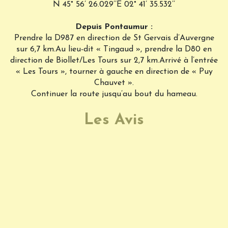
N 45° 56’ 26.029’’E 02° 41’ 35.532’’
Depuis Pontaumur :
Prendre la D987 en direction de St Gervais d’Auvergne
sur 6,7 km.Au lieu-dit « Tingaud », prendre la D80 en
direction de Biollet/Les Tours sur 2,7 km.Arrivé à l’entrée
« Les Tours », tourner à gauche en direction de « Puy
Chauvet ».
Continuer la route jusqu’au bout du hameau.
Les Avis